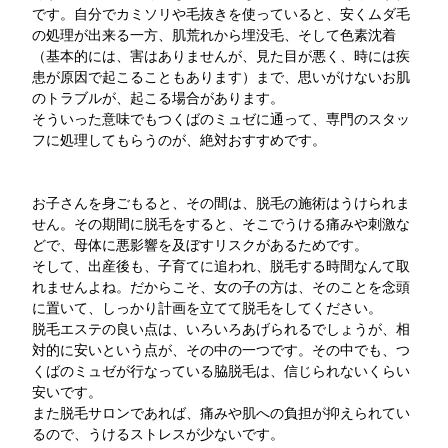
です。自分でカミソリや毛抜きを使っていると、安くムダ毛
の処理が出来る一方、肌荒れから埋没毛、そして色素沈着
（基本的には、害はありませんが、見た目が悪く、時には疾
患が原因で起こることもあります）まで、思いがけないお肌
のトラブルが、起こる場合があります。
そういった意味でもつくばのミュゼに通って、専門のスタッ
フに処理してもらうのが、絶対おすすめです。
お子さんを身ごもると、その間は、脱毛の施術はうけられま
せん。その期間に脱毛をすると、そこでうける痛みや刺激な
どで、母体に悪影響を及ぼすリスクがあるためです。
そして、出産後も、子育てに追われ、脱毛する時間なんて取
れませんよね。だからこそ、女の子の方は、そのことを念頭
に置いて、しっかり計画を立てて脱毛をしてください。
脱毛エステの良い点は、いろいろあげられるでしょうが、相
対的に安いという点が、その中の一つです。その中でも、つ
くばのミュゼが行なっている脇脱毛は、信じられないくらい
安いです。
また脱毛サロンであれば、痛みや肌への負担が抑えられてい
るので、うけるストレスが少ないです。