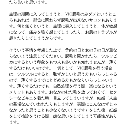
たら良いと思います。
生理の期間に入ってしまうと、VIO脱毛のみダメというとこ
ろもあれば、部位に関わらず脱毛が出来ないサロンもありま
す。何と無くというと、生理に突入してしまうと、体が敏感
になって、痛みを強く感じてしまったり、お肌のトラブルが
起きたりしてしまうからです。
そういう事情を考慮した上で、予約の日と女の子の日が重な
らないよう注意してください。脱毛と聞かれたら、ツルッピ
カにするという印象をもつ人も多いかも知れませんが、薄く
するだけもいいのです。一例として、VIO脱毛を行う場合
は、ツルツルにすると、恥ずかしいと思う方もいらっしゃる
ので、薄くするまでにとどめる方もかなりいらっしゃいま
す。薄くするだけでも、自己処理を行う際、楽になるという
メリットもあります。おなかのむだ毛を放っておくて、セク
シーなビキニを着た時、目立ってしまいますが、結婚（人生
の墓場なんていわれたりもしますが、実際にこんなはずじゃ
なかったと思うことも少なくないようです）をした後、妊娠
をして検診をうける際、嫌な思いをしてしまう可能性があり
ます。