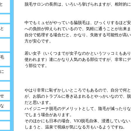
脱毛サロンの長所は、いろいろ挙げられますが、相対的に
と
中でもミュゼがやっている脇脱毛は、びっくりするほど安
と
への負担が抑えられているので、気軽に通うことが出来ま
自分で処理する場合だと、かなり、失敗する可能性が高い
方が安心です。
若い女子（いくつまでが女子なのかというツッコミもあり
毛
使われます）達にかなり人気のある部位ですが、非常にデ
う部位です。
に
やはり非常に恥ずかしいところでもあるので、自分で何と
せ
が、お肌のトラブルに巻き込まれるとやっかいなので、脱
だと思います。
な
ハイジニーナ脱毛のデメリットとして、陰毛が減ったりな
でしまう場合があります。
そのほかにも日本の場合、VIO脱毛自体、浸透していな
しまうと、温泉で視線が気になる方もいるようですね。