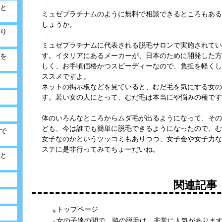
と
ミュゼプラチナムのように無料で相談できるところもある
しょうか。
り
ミュゼプラチナムに代表される脱毛サロンで実施されてい
す。イタリアにあるメーカーが、日本のために開発した方
を
しく、お手頃価格かつスピーディーなので、負担を軽くし
ススメですよ。
ネットの掲示板などを見ていると、むだ毛を気にする女の
す。若い女の人にとって、むだ毛は本当にや悩みの種です
体のいろんなところからムダ毛が出るようになって、その
ども、今は誰でも簡単に脱毛できるようになったので、む
で
女子なのかというツッコミもありつつ、女子会や女子力な
ステに是非行ってみてちょーだいね。
と
関連記事
トップページ
女の子達の間で、脇の脱毛は、非常に人気がありま