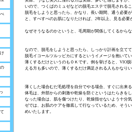
実際、うなじ美人に憧れる方は実際、多いと感じますが、
いので、つくばのミュゼなどの脱毛エステで脱毛されるこ
脱毛をしようと思ったら、かなり、長い期間、通う必要が
べ
と、すべすべのお肌になりたければ、2年以上、見る必要
なぜそうなるのかというと、毛周期が関係してくるからな
なので、脱毛をしようと思ったら、しっかり計画を立てて
け
脱毛イコールツルッピカにするというイメージを抱いてい
薄くするだけというのもＯＫです。例を挙げると、VIO
の
える方も多いので、薄くするだけ満足される人もかなりい
薄くした場合むだ毛処理を自分でやる場合、すぐに出来る
っ
体毛は、外部からの刺激や乾燥を防ぐというはたらきをし
なった場合は、肌を傷つけたり、乾燥指せないよう十分気
ゼでは、お肌のケアを徹底して行なっているため、そうい
めいたします。
て