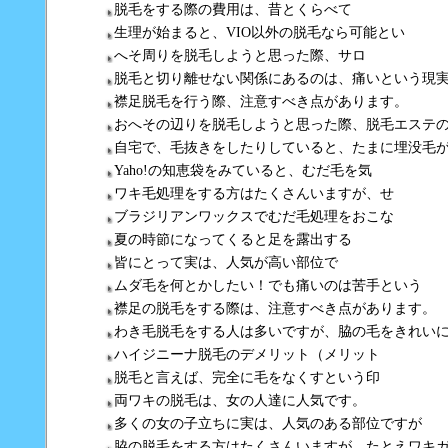
脱毛をする際の費用は、昔とくらべて
生理が始まると、VIO以外の脱毛なら可能とい
へそ周りを脱毛しようと思った際、サロ
脱毛と切り離せない関係にあるのは、痛いという現
襟足脱毛を行う際、注意すべき点があります。
おへその辺りを脱毛しようと思った際、脱毛エステ
自宅で、毛抜きをしたりしていると、たまに埋没毛
Yaho!の知恵袋をみていると、むだ毛を気
ワキ毛処理をする方はたくさんいますが、せ
ブラジリアンワックスでむだ毛処理をおこな
夏の時節になってくると足を露出する
皆にとって実は、人気が高い部位で
ムダ毛を何とかしたい！でも痛いのは苦手という
襟足の脱毛をする際は、注意すべき点があります。
わき毛脱毛をする人は多いですが、脇の毛をきれい
ハイジニーナ脱毛のデメリット（メリット
脱毛と言えば、完全に毛をなくすという印
両ワキの脱毛は、女の人達に人気です。
多くの女の子立ちに実は、人気のある部位ですが
脇の脱毛をする方はたくさんいますが、たとえワキ