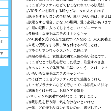
ミュゼプラチナムなどでおこなわれている脱毛法
VIOラインを脱毛する時などは、女の人とすれば
脱毛をするサロンの予約が、取りづらい時は、例え
脱毛をする場合、かなりの期間、通う必要がありま
生理の期間に入ってしまうと、ハイジニーナの
、
多種様々な脱毛エステのオトクなキャ
SSC脱毛を受ける点で注意すべきなのは、永久脱毛は
全
自宅で脱毛をする際、気を付けるべ聞ことは、
ブラジリアンワックスだと、気軽にで
ア
両脇の脱毛は、女性達の間で人気の高い部位です。
ミュゼなどで脱毛を行なった後は、注意すべき点
女の人にとって体質的に毛深いということは、まさ
いろいろな脱毛エステのキャンペー
つくばのミュゼプラチナムなどで施術をうけた
ミュゼプラチナムなどで行なっている脱毛の方法は
施術をうけた後は、お肌ケアを気を
VIOラインを脱毛する時などは、女子にとっ
襟足脱毛を行う際、気を付けないといけな
一体、どの脱毛サロンが良いのか、選択してい