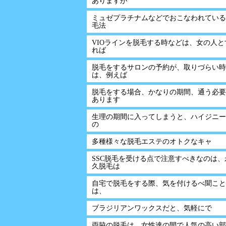
ありますが
ミュゼプラチナムなどでおこなわれている
毛法
VIOラインを脱毛する時などは、女の人と
れば
脱毛をするサロンの予約が、取りづらい時
は、例えば
脱毛をする場合、かなりの期間、通う必要
あります
生理の期間に入ってしまうと、ハイジニー
の
多種様々な脱毛エステのオトクなキャ
SSC脱毛を受ける点で注意すべきなのは、
久脱毛は
自宅で脱毛をする際、気を付けるべ聞こと
は、
ブラジリアンワックスだと、気軽にで
両脇の脱毛は、女性達の間で人気の高い部